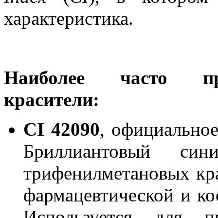
характеристика.
Наиболее часто пр
красители:
С
I
42090
, официально
Бриллиантовый си
трифенилметановых кра
фармацевтической и к
Используется для 