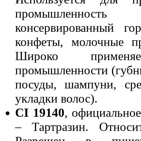
промышленность 
консервированный го
конфеты, молочные п
Широко применя
промышленности (губны
посуды, шампуни, ср
укладки волос).
С
I
19140
, официальное
– Тартразин. Относи
Разрешен в пищев